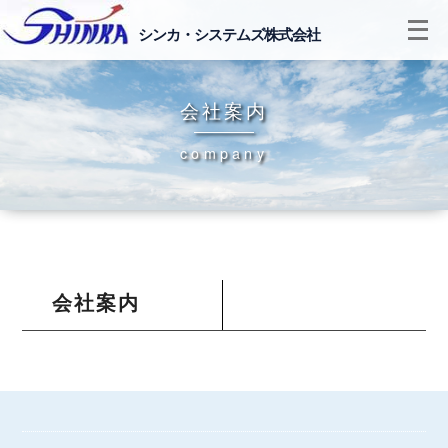
メ
シンカ・システムズ株式会社
ニ
ュ
ー
会社案内
を
開
company
く
会社案内